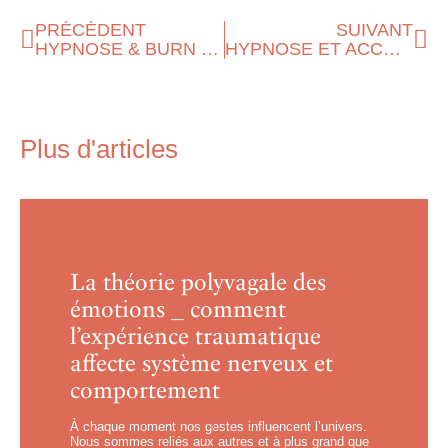
PRÉCÉDENT
SUIVANT
HYPNOSE & BURN OUT _
HYPNOSE ET ACCOMPAGNEMENT A LA GROSSESSE _￼
Plus d'articles
La théorie polyvagale des
émotions _ comment
l’expérience traumatique
affecte système nerveux et
comportement
À chaque moment nos gestes influencent l’univers.
Nous sommes reliés aux autres et à plus grand que