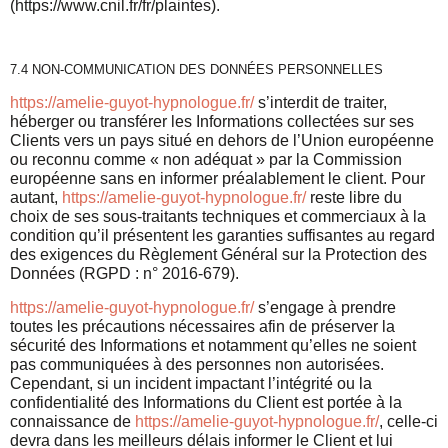
(https://www.cnil.fr/fr/plaintes).
7.4 NON-COMMUNICATION DES DONNÉES PERSONNELLES
https://amelie-guyot-hypnologue.fr/
s’interdit de traiter,
héberger ou transférer les Informations collectées sur ses
Clients vers un pays situé en dehors de l’Union européenne
ou reconnu comme « non adéquat » par la Commission
européenne sans en informer préalablement le client. Pour
autant,
https://amelie-guyot-hypnologue.fr/
reste libre du
choix de ses sous-traitants techniques et commerciaux à la
condition qu’il présentent les garanties suffisantes au regard
des exigences du Règlement Général sur la Protection des
Données (RGPD : n° 2016-679).
https://amelie-guyot-hypnologue.fr/
s’engage à prendre
toutes les précautions nécessaires afin de préserver la
sécurité des Informations et notamment qu’elles ne soient
pas communiquées à des personnes non autorisées.
Cependant, si un incident impactant l’intégrité ou la
confidentialité des Informations du Client est portée à la
connaissance de
https://amelie-guyot-hypnologue.fr/
, celle-ci
devra dans les meilleurs délais informer le Client et lui