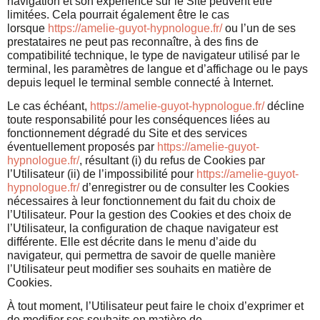
navigation et son expérience sur le Site peuvent être
limitées. Cela pourrait également être le cas
lorsque
https://amelie-guyot-hypnologue.fr/
ou l’un de ses
prestataires ne peut pas reconnaître, à des fins de
compatibilité technique, le type de navigateur utilisé par le
terminal, les paramètres de langue et d’affichage ou le pays
depuis lequel le terminal semble connecté à Internet.
Le cas échéant,
https://amelie-guyot-hypnologue.fr/
décline
toute responsabilité pour les conséquences liées au
fonctionnement dégradé du Site et des services
éventuellement proposés par
https://amelie-guyot-
hypnologue.fr/
, résultant (i) du refus de Cookies par
l’Utilisateur (ii) de l’impossibilité pour
https://amelie-guyot-
hypnologue.fr/
d’enregistrer ou de consulter les Cookies
nécessaires à leur fonctionnement du fait du choix de
l’Utilisateur. Pour la gestion des Cookies et des choix de
l’Utilisateur, la configuration de chaque navigateur est
différente. Elle est décrite dans le menu d’aide du
navigateur, qui permettra de savoir de quelle manière
l’Utilisateur peut modifier ses souhaits en matière de
Cookies.
À tout moment, l’Utilisateur peut faire le choix d’exprimer et
de modifier ses souhaits en matière de