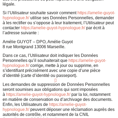
légale.
Si l’Utilisateur souhaite savoir comment
https://amelie-guyot-
hypnologue.fr/
utilise ses Données Personnelles, demander
à les rectifier ou s’oppose à leur traitement, l’Utilisateur peut
contacter
https://amelie-guyot-hypnologue.fr/
par écrit à
l’adresse suivante :
Amélie GUYOT – DPO, Amélie Guyot
8 rue Montgrand 13006 Marseille.
Dans ce cas, l’Utilisateur doit indiquer les Données
Personnelles qu’il souhaiterait que
https://amelie-guyot-
hypnologue.fr/
corrige, mette à jour ou supprime, en
s’identifiant précisément avec une copie d’une pièce
d’identité (carte d’identité ou passeport).
Les demandes de suppression de Données Personnelles
seront soumises aux obligations qui sont imposées
à
https://amelie-guyot-hypnologue.fr/
par la loi, notamment
en matière de conservation ou d’archivage des documents.
Enfin, les Utilisateurs de
https://amelie-guyot-
hypnologue.fr/
peuvent déposer une réclamation auprès des
autorités de contrôle, et notamment de la CNIL