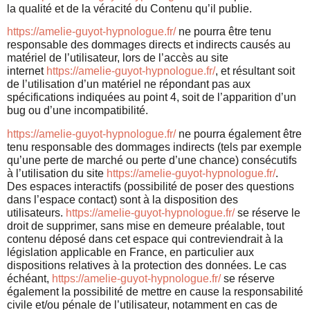
la qualité et de la véracité du Contenu qu’il publie.
https://amelie-guyot-hypnologue.fr/
ne pourra être tenu
responsable des dommages directs et indirects causés au
matériel de l’utilisateur, lors de l’accès au site
internet
https://amelie-guyot-hypnologue.fr/
, et résultant soit
de l’utilisation d’un matériel ne répondant pas aux
spécifications indiquées au point 4, soit de l’apparition d’un
bug ou d’une incompatibilité.
https://amelie-guyot-hypnologue.fr/
ne pourra également être
tenu responsable des dommages indirects (tels par exemple
qu’une perte de marché ou perte d’une chance) consécutifs
à l’utilisation du site
https://amelie-guyot-hypnologue.fr/
.
Des espaces interactifs (possibilité de poser des questions
dans l’espace contact) sont à la disposition des
utilisateurs.
https://amelie-guyot-hypnologue.fr/
se réserve le
droit de supprimer, sans mise en demeure préalable, tout
contenu déposé dans cet espace qui contreviendrait à la
législation applicable en France, en particulier aux
dispositions relatives à la protection des données. Le cas
échéant,
https://amelie-guyot-hypnologue.fr/
se réserve
également la possibilité de mettre en cause la responsabilité
civile et/ou pénale de l’utilisateur, notamment en cas de