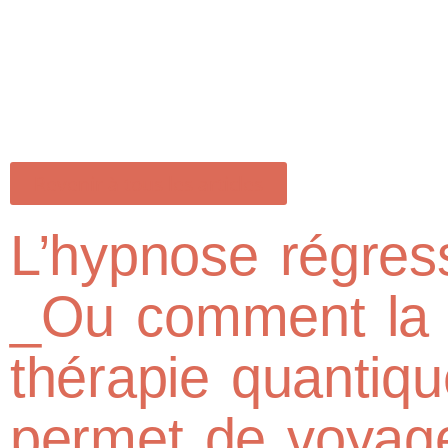
Revenir à tous les articles
L’hypnose régres
_Ou comment la
thérapie quantiqu
permet de voyag