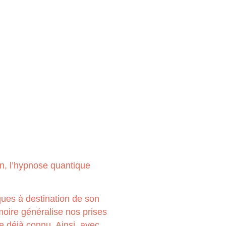
en, l’hypnose quantique
iques à destination de son
moire généralise nos prises
de déjà connu. Ainsi, avec