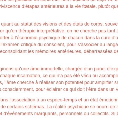
iviscence d’étapes antérieures à la vie fœtale, plutôt qu
 quant au statut des visions et des états de corps, souve
er qu’en thérapie interprétative, on ne cherche pas tant à 
porter à l’économie psychique de chacun dans la cure d
e l’examen critique du conscient, pour s’associer au lang
n reconsolidant les mémoires antérieures, débarrassées d
aginons qu’une âme immortelle, chargée d’un panel d’ex
chaque incarnation, ce qui n’a pas été vécu ou accompli
l’âme cherche à réaliser son potentiel pour amplifier sa v
 consciemment, pour éclairer ce qui doit l’être dans un 
 dans l’association à un espace-temps et un état émotionne
 certains schémas. La réalité psychique se nourri de su
et d’événements marquants, personnels ou collectifs. Si b