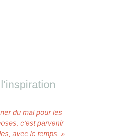
l'inspiration
ner du mal pour les
« Je vous souhait
hoses, c’est parvenir
à n’en plus finir
es, avec le temps. »
furieuse d’en 