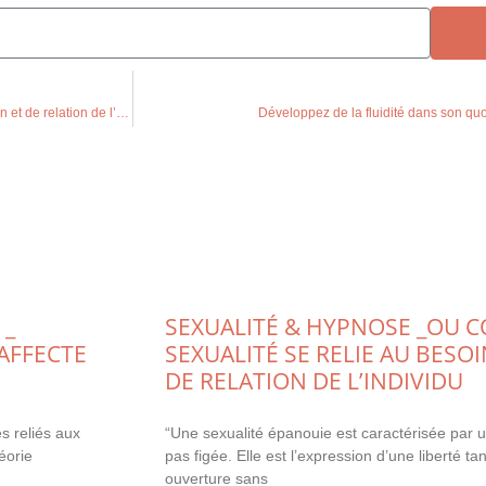
Sexualité & hypnose _ou comment la sexualité se relie au besoin d’expression et de relation de l’individu
Développez de la fluidité dans son quoti
 _
SEXUALITÉ & HYPNOSE _OU 
AFFECTE
SEXUALITÉ SE RELIE AU BESO
DE RELATION DE L’INDIVIDU
s reliés aux
“Une sexualité épanouie est caractérisée par u
éorie
pas figée. Elle est l’expression d’une liberté t
ouverture sans